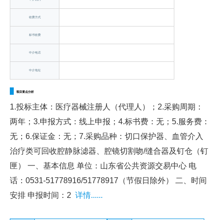
收费方式
标书收费
中介电话
中介地址
项目要点分析
1.投标主体：医疗器械注册人（代理人）；2.采购周期：
两年；3.申报方式：线上申报；4.标书费：无；5.服务费：
无；6.保证金：无；7.采购品种：切口保护器、血管介入
治疗类可回收腔静脉滤器、腔镜切割吻/缝合器及钉仓（钉
匣） 一、基本信息 单位：山东省公共资源交易中心 电
话：0531-51778916/51778917（节假日除外） 二、时间
安排 申报时间：2
详情......