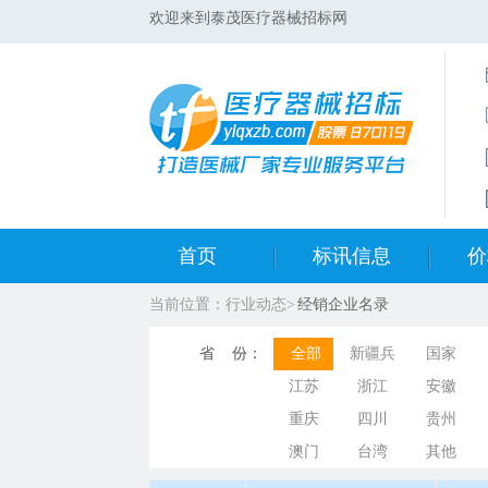
欢迎来到泰茂医疗器械招标网
首页
标讯信息
价
当前位置：
行业动态>
经销企业名录
集采标讯动态
中标
省 份：
全部
新疆兵
国家
集采标讯项目
开标
江苏
浙江
团
安徽
重庆
四川
贵州
医院标讯动态
目录
澳门
台湾
其他