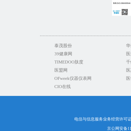
泰茂股份
华
39健康网
医
TIMEDOO肽度
千
医盟网
医
OFweek仪器仪表网
医
CIO在线
电信与信息服务业务经营许可证编号
京公网安备1101