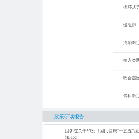
指环式无
1
慢阻肺（
2
消融医疗
3
植入类医
4
吻合器医
5
骨科医疗
6
政策研读报告
国务院关于印发《国民健康“十五五”规
知.doc