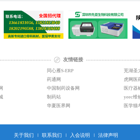
友情链接
同心雁S-ERP
芜湖圣
药通网
虎网医
网
中国制药设备网
医疗器
城
制药站
yeec
华夏医界网
医学猫
关于我们
联系我们
入会说明
法律声明