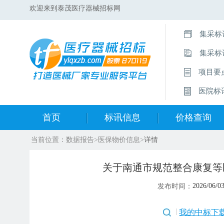
欢迎来到泰茂医疗器械招标网
集采标
集采标
项目要
医院标
首页
标讯信息
价格查询
当前位置：
数据报告
>
医保物价信息
>
详情
集采标讯动态
中标集合查询
关于南通市规范整合康复等
集采标讯项目
开标中标公示
2026/06/0
发布时间：
医院标讯动态
目录集合查询
我的中标下