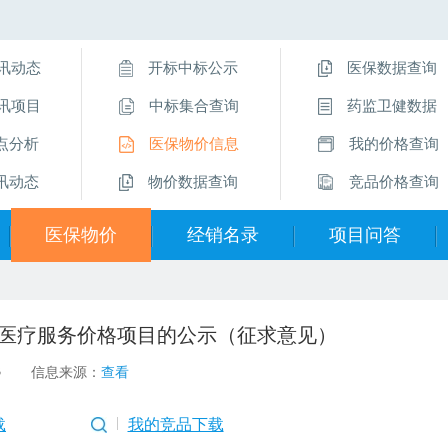
讯动态
开标中标公示
医保数据查询
讯项目
中标集合查询
药监卫健数据
点分析
医保物价信息
我的价格查询
讯动态
物价数据查询
竞品价格查询
医保物价
经销名录
项目问答
医保物价信息
经销企业名录
挂网操作指南
医疗服务价格项目的公示（征求意见）
物价数据查询
直采价供应商
项目问答
3
信息来源：
查看
医保数据查询
留言互动
载
我的竞品下载