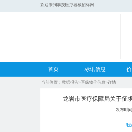
欢迎来到泰茂医疗器械招标网
首页
标讯信息
价
当前位置：
数据报告
>
医保物价信息
>
详情
集采标讯动态
中标
龙岩市医疗保障局关于征
集采标讯项目
开标
发布时
医院标讯动态
目录
我