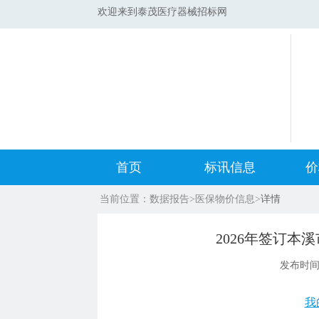
欢迎来到泰茂医疗器械招标网
首页
标讯信息
价
当前位置：
数据报告
>
医保物价信息
>
详情
集采标讯动态
中标
2026年签订
集采标讯项目
开标
发布时
医院标讯动态
目录
我