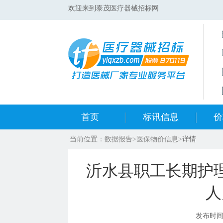
欢迎来到泰茂医疗器械招标网
首页
标讯信息
价
当前位置：
数据报告
>
医保物价信息
>
详情
集采标讯动态
中标
沂水县职工长期护理
集采标讯项目
开标
人
医院标讯动态
目录
发布时