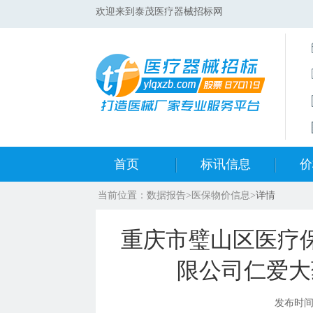
欢迎来到泰茂医疗器械招标网
首页
标讯信息
价
当前位置：
数据报告
>
医保物价信息
>
详情
集采标讯动态
中标
重庆市璧山区医疗
集采标讯项目
开标
限公司仁爱大
医院标讯动态
目录
发布时