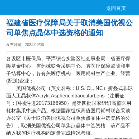
返回首页
福建省医疗保障局关于取消美国优视公
司单焦点晶体中选资格的通知
发布时间：
2025/09/03
各设区市医保局、平潭综合实验区社会事业局，省医疗保
障基金中心、省药械联合采购中心、省医疗保障监测和电
子结算中心，各有关医疗机构、医用耗材生产企业、经营
(配送)企业：
美国优视公司（英文名称：U.S.IOL,INC）折叠式非球
面人工晶状体AcrylicAsphericIntraocularLens（注册证
号：国械注进20173166950）是第四批国家组织高值医用
耗材集采中选产品。根据国家组织高值医用耗材联合采购
办公室《关于取消美国优视公司单焦点晶体中选资格的公
告》，取消美国优视公司单焦点晶体中选资格，该产品不
纳入我省医疗机构约定量完成情况考核。