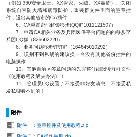
（例如 360安全卫士、XX管家、火绒、XX毒霸）、关闭
系统自带防火墙和病毒防护，重装群文件里面的签章控
件，退出其他省市的CA插件
6、CA重置密码解锁移步(QQ群1011121507）
7、申请CA相关业务及兵团医保平台问题的的移步至
兵团QQ群（826602220）
8、业务问题移步钉钉群（164645010292）
9、识别不到私钥的建议换一台没有其他省份控件的
电脑操作
10、其他自治区签章问题的先完整仔细阅读群群文件
《使用教程及解决办法》！
11、管理员QQ设置了不接受非好友消息，不接受私
发私聊看不到的！
附件
附件一：签章控件及使用教程.zip
附件二：CA操作手册.zip