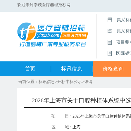
欢迎来到泰茂医疗器械招标网
集采标
集采标
项目要
医院标
首页
标讯信息
价格查询
当前位置：
标讯信息
>
开标中标公示
>
详请
集采标讯动态
中标集合查询
集采标讯项目
开标中标公示
2026年上海市关于口腔种植体系统
医院标讯动态
目录集合查询
项 目 :
2026年上海市关于口腔种植体系
区 域 :
上海
产品基础信息目录（第四版）（