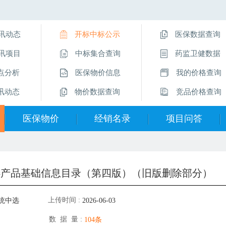
讯动态
开标中标公示
医保数据查询
讯项目
中标集合查询
药监卫健数据
点分析
医保物价信息
我的价格查询
讯动态
物价数据查询
竞品价格查询
医保物价
经销名录
项目问答
医保物价信息
经销企业名录
挂网操作指南
物价数据查询
直采价供应商
项目问答
中选产品基础信息目录（第四版）（旧版删除部分）
医保数据查询
留言互动
上传时间 :
统中选
2026-06-03
数 据 量 :
104条
旧版删