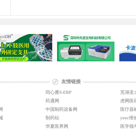
友情链接
同心雁S-ERP
芜湖圣
药通网
虎网医
网
中国制药设备网
医疗器
城
制药站
yeec
华夏医界网
医学猫