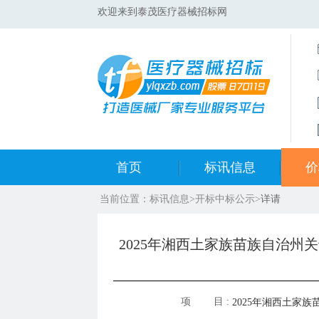
欢迎来到泰茂医疗器械招标网
首页
标讯信息
价
当前位置：
标讯信息
>
开标中标公示
>
详请
集采标讯动态
中标
集采标讯项目
开标
2025年湘西土家族苗族自治
医院标讯动态
目录
项 目 :
2025年湘西土家