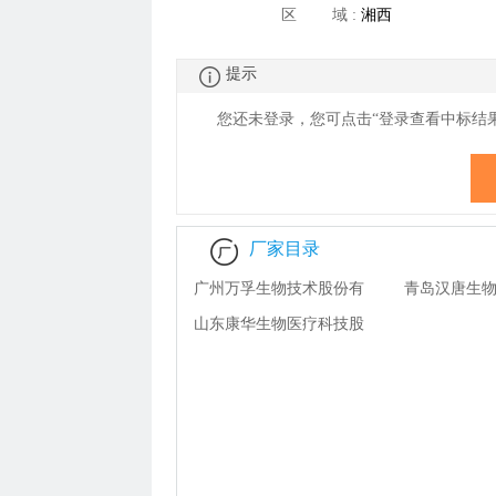
区 域 :
湘西
采购联盟（全国）
限价目录申请降价
提示
您还未登录，您可点击“登录查看
中
标结
厂家目录
广州万孚生物技术股份有
青岛汉唐生
限公司
山东康华生物医疗科技股
司
份有限公司