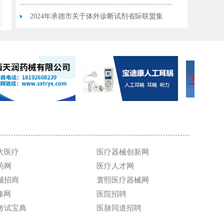
带量采购中选结果
2024年承德市关于体外诊断试剂省际联盟集
中带量采购中选结果
大医疗
医疗器械创新网
药网
医疗人才网
械招商
寰熙医疗器械网
维修网
医院招聘
考试宝典
医脉同道招聘