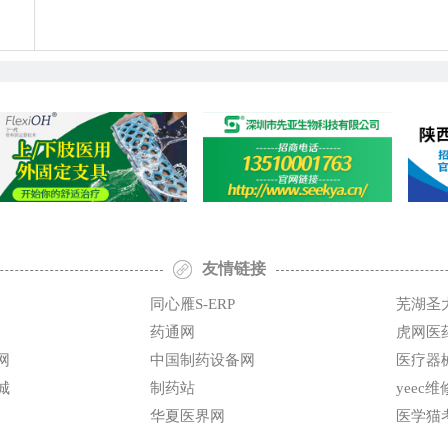
友情链接
同心雁S-ERP
芜湖圣
药通网
虎网医
网
中国制药设备网
医疗器
城
制药站
yeec
华夏医界网
医学猫