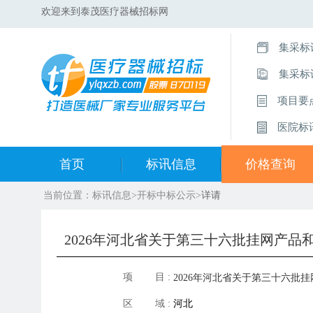
欢迎来到泰茂医疗器械招标网
集采标
集采标
项目要
医院标
首页
标讯信息
价格查询
当前位置：
标讯信息
>
开标中标公示
>
详请
集采标讯动态
中标集合查询
集采标讯项目
开标中标公示
2026年河北省关于第三十六批挂网产品
医院标讯动态
目录集合查询
项 目 :
2026年河北省关于第三十六批挂
区 域 :
河北
和部分申投诉处理结果表（1.23