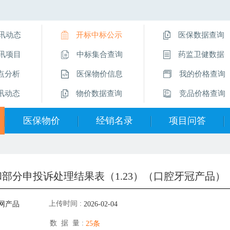
讯动态
开标中标公示
医保数据查询
讯项目
中标集合查询
药监卫健数据
点分析
医保物价信息
我的价格查询
讯动态
物价数据查询
竞品价格查询
医保物价
经销名录
项目问答
医保物价信息
经销企业名录
挂网操作指南
物价数据查询
直采价供应商
项目问答
和部分申投诉处理结果表（1.23）（口腔牙冠产品）
医保数据查询
留言互动
上传时间 :
网产品
2026-02-04
数 据 量 :
25条
）（口