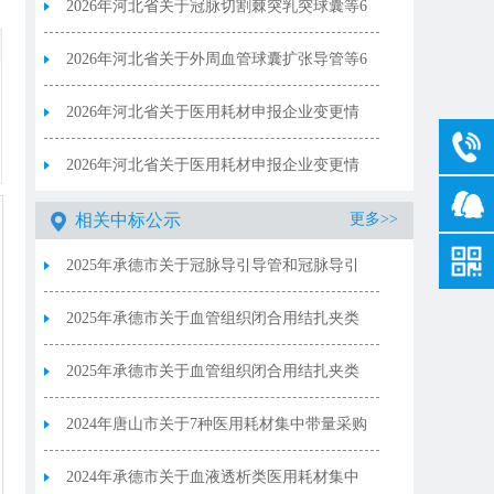
15位编码表（第十六批）
2026年河北省关于冠脉切割棘突乳突球囊等6
个采购品种部分中选产品信息变更表
2026年河北省关于外周血管球囊扩张导管等6
种集中带量采购医用耗材增补产品
2026年河北省关于医用耗材申报企业变更情
（20260716版）
况（耗材）
2026年河北省关于医用耗材申报企业变更情
况（试剂）
相关中标公示
更多>>
2025年承德市关于冠脉导引导管和冠脉导引
导丝协议期满接续集中带量采购中选结果
2025年承德市关于血管组织闭合用结扎夹类
医用耗材省际联盟集中带量采购中选结果(连
2025年承德市关于血管组织闭合用结扎夹类
发血管组织闭合用结扎夹)
医用耗材省际联盟集中带量采购中选结果(单
2024年唐山市关于7种医用耗材集中带量采购
发血管组织闭合用结扎夹）
中选结果
2024年承德市关于血液透析类医用耗材集中