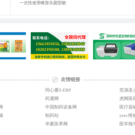
吻合器
一次性使用锥形头圆型吻
吻合器及辅件
合器
友情链接
同心雁S-ERP
芜湖圣
药通网
虎网医
网
中国制药设备网
医疗器
城
制药站
yeec
华夏医界网
医学猫