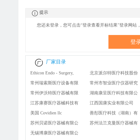
提示
您还未登录，您可点击“登录查看
开
标结果”登录网站
登
厂家目录
Ethicon Endo - Surgery,
北京派尔特医疗科技股份
LLC
常州瑞索斯医疗设备有限
有限公司
常州市智业医疗仪器研究
公司
常州伊沃特医疗器械有限
所有限公司
湖南康呈医疗科技有限公
公司
江苏康赛医疗器械科技有
司
江西国康实业有限公司
限公司
美国 Covidien llc
善彤医疗科技（湖南）有
苏州贝诺医疗器械有限公
限公司
苏州法兰克曼医疗器械有
司
无锡博康医疗器械有限公
限公司