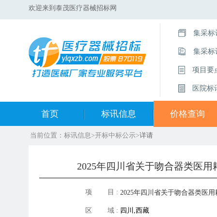
欢迎来到泰茂医疗器械招标网
集采标
集采标
项目要
医院标
首页
标讯信息
价格查询
当前位置：
标讯信息
>
开标中标公示
>
详请
集采标讯动态
中标集合查询
集采标讯项目
开标中标公示
2025年四川省关于吻合器类医
医院标讯动态
目录集合查询
项 目 :
2025年四川省关于吻合器类医用
区 域 :
四川,西藏
量联动采购中选产品价格调整公