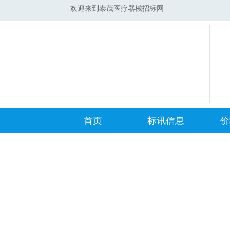
欢迎来到泰茂医疗器械招标网
首页
标讯信息
价
集采标讯动态
中标
集采标讯项目
开标
医院标讯动态
目录