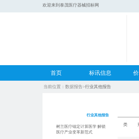
欢迎来到泰茂医疗器械招标网
首页
标讯信息
价
当前位置：
数据报告
>
行业其他报告
集采标讯动态
中标
集采标讯项目
开标
行业其他报告
医院标讯动态
目录
类 别
树兰医疗锚定计算医学 解锁
医疗产业变革新范式